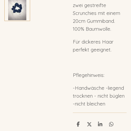
zwei gestreifte
Scrunchies mit einem
20cm Gummiband.
100% Baumwolle.
Für dickeres Haar
perfekt geeignet.
Pflegehinweis:
-Handwäsche -liegend
trocknen - nicht büglen
-nicht bleichen
T
T
T
T